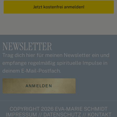
Jetzt kostenfrei anmelden!
NEWSLETTER
Trag dich hier für meinen Newsletter ein und
empfange regelmäßig spirituelle Impulse in
deinem E-Mail-Postfach.
ANMELDEN
COPYRIGHT 2026 EVA-MARIE SCHMIDT
IMPRESSUM
//
DATENSCHUTZ
//
KONTAKT