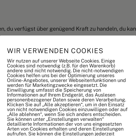
en
, du verfügst über genügend Kraft zu handeln, du kan
dir auch in der Zukunft bestimmte Dinge gut vorstellen
WIR VERWENDEN COOKIES
inen Verstand ein.
Wir nutzen auf unserer Webseite Cookies. Einige
Cookies sind notwendig (z.B. für den Warenkorb)
 bewusst
, die du brauchst, kannst loslassen, aber auch
andere sind nicht notwendig. Die nicht-notwendigen
Cookies helfen uns bei der Optimierung unseres
Online-Angebotes, unserer Webseitenfunktionen und
m Leben zu verdanken
hast und du kreierst mit deinen E
werden für Marketingzwecke eingesetzt. Die
Einwilligung umfasst die Speicherung von
Informationen auf Ihrem Endgerät, das Auslesen
personenbezogener Daten sowie deren Verarbeitung.
u diese göttlich vererbten Kräfte installiert und eingesc
Klicken Sie auf „Alle akzeptieren“, um in den Einsatz
von nicht notwendigen Cookies einzuwilligen oder auf
pfer, oder eine freie Telefonleitung nach oben, nenn es
„Alle ablehnen“, wenn Sie sich anders entscheiden.
Sie können unter „Einstellungen verwalten“
detaillierte Informationen der von uns eingesetzten
Kräfte deines Geistes, der 12 Geisteskräfte, die dir al
Arten von Cookies erhalten und deren Einstellungen
permanent erreichbar und benutzbar sind.
aufrufen. Sie können die Einstellungen jederzeit