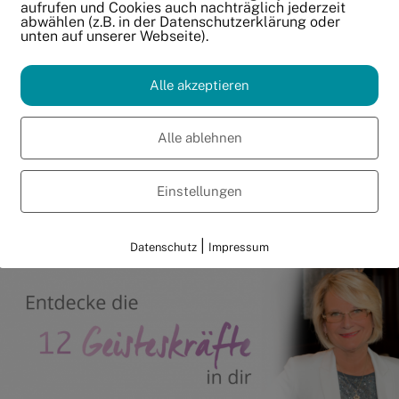
aufrufen und Cookies auch nachträglich jederzeit
abwählen (z.B. in der Datenschutzerklärung oder
 wir am Montag in unserem Live – Training, den Umgang
unten auf unserer Webseite).
Alle akzeptieren
D MIT DEINER SEELE VERBUNDEN
Alle ablehnen
Einstellungen
lung, die dich deiner Seele und dem Schöpfer näher br
|
Datenschutz
Impressum