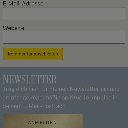
E-Mail-Adresse
*
Website
Alternative:
NEWSLETTER
Trag dich hier für meinen Newsletter ein und
empfange regelmäßig spirituelle Impulse in
deinem E-Mail-Postfach.
ANMELDEN