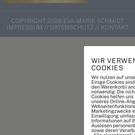
COPYRIGHT 2026 EVA-MARIE SCHMIDT
IMPRESSUM
//
DATENSCHUTZ
//
KONTAKT
WIR VERWE
COOKIES
Wir nutzen auf uns
Einige Cookies sind
den Warenkorb) and
notwendig. Die nic
Cookies helfen uns
unseres Online-Ang
Webseitenfunktione
Marketingzwecke ei
Einwilligung umfas
Informationen auf 
Auslesen personen
sowie deren Verarbe