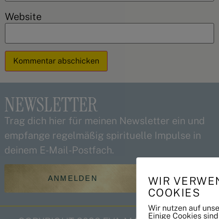
Website
Alternative:
NEWSLETTER
Trag dich hier für meinen Newsletter ein und
empfange regelmäßig spirituelle Impulse in
deinem E-Mail-Postfach.
ANMELDEN
WIR VERWE
COOKIES
Wir nutzen auf uns
Einige Cookies sind