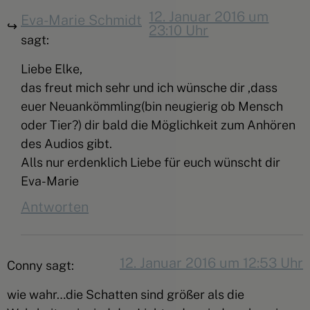
12. Januar 2016 um
Eva-Marie Schmidt
23:10 Uhr
sagt:
Liebe Elke,
das freut mich sehr und ich wünsche dir ,dass
euer Neuankömmling(bin neugierig ob Mensch
oder Tier?) dir bald die Möglichkeit zum Anhören
des Audios gibt.
Alls nur erdenklich Liebe für euch wünscht dir
Eva-Marie
Antworten
12. Januar 2016 um 12:53 Uhr
Conny
sagt:
wie wahr…die Schatten sind größer als die