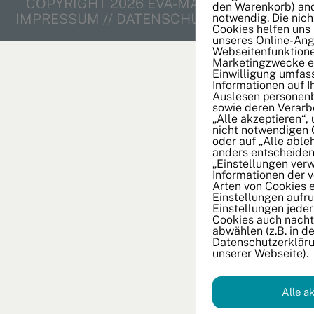
COPYRIGHT 2026 EVA-MARIE SCHMIDT
den Warenkorb) and
IMPRESSUM
//
DATENSCHUTZ
//
KONTAKT
notwendig. Die nic
Cookies helfen uns
unseres Online-Ang
Webseitenfunktione
Marketingzwecke ei
Einwilligung umfas
Informationen auf 
Auslesen personen
sowie deren Verarbe
„Alle akzeptieren“,
nicht notwendigen 
oder auf „Alle able
anders entscheiden
„Einstellungen verw
Informationen der 
Arten von Cookies 
Einstellungen aufru
Einstellungen jeder
Cookies auch nachtr
abwählen (z.B. in de
Datenschutzerkläru
unserer Webseite).
Alle a