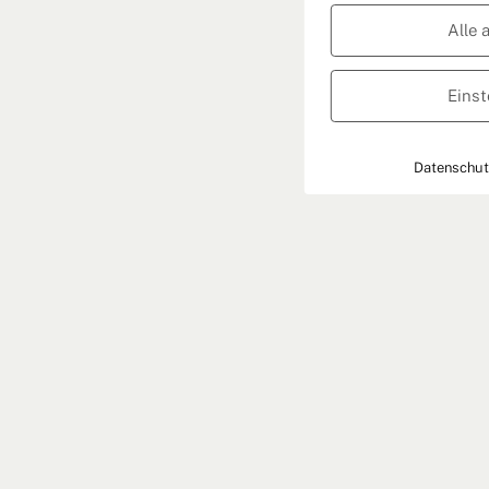
Alle 
Einst
Datenschut