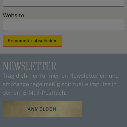
Website
Alternative:
NEWSLETTER
Trag dich hier für meinen Newsletter ein und
empfange regelmäßig spirituelle Impulse in
deinem E-Mail-Postfach.
ANMELDEN