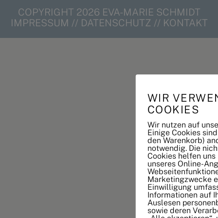
COPYRIGHT 2026 EVA-MARIE SCHMIDT
IMPRESSUM
//
DATENSCHUTZ
//
KONTAKT
WIR VERWE
COOKIES
Wir nutzen auf uns
Einige Cookies sind
den Warenkorb) and
notwendig. Die nic
Cookies helfen uns
unseres Online-Ang
Webseitenfunktione
Marketingzwecke ei
Einwilligung umfas
Informationen auf 
Auslesen personen
sowie deren Verarbe