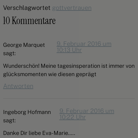
Verschlagwortet
gottvertrauen
10 Kommentare
9. Februar 2016 um
George Marquet
10:13 Uhr
sagt:
Wunderschön! Meine tagesinsperation ist immer von
glücksmomenten wie diesen geprägt
Antworten
9. Februar 2016 um
Ingeborg Hofmann
10:22 Uhr
sagt:
Danke Dir liebe Eva-Marie…..