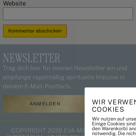
Website
Alternative:
NEWSLETTER
Trag dich hier für meinen Newsletter ein und
empfange regelmäßig spirituelle Impulse in
deinem E-Mail-Postfach.
WIR VERWE
ANMELDEN
COOKIES
Wir nutzen auf uns
Einige Cookies sind
den Warenkorb) and
COPYRIGHT 2026 EVA-MARIE SCHMIDT
notwendig. Die nic