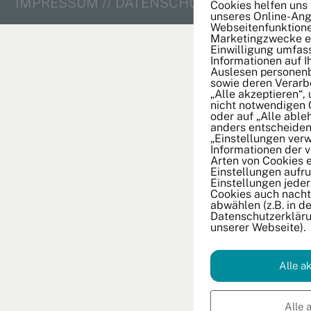
IMPRESSUM
//
DATENSCHUTZ
//
KONTAKT
Cookies helfen uns
unseres Online-Ang
Webseitenfunktione
Marketingzwecke ei
Einwilligung umfas
Informationen auf 
Auslesen personen
sowie deren Verarbe
„Alle akzeptieren“,
nicht notwendigen 
oder auf „Alle able
anders entscheiden
„Einstellungen verw
Informationen der 
Arten von Cookies 
Einstellungen aufru
Einstellungen jeder
Cookies auch nachtr
abwählen (z.B. in de
Datenschutzerkläru
unserer Webseite).
Alle a
Alle 